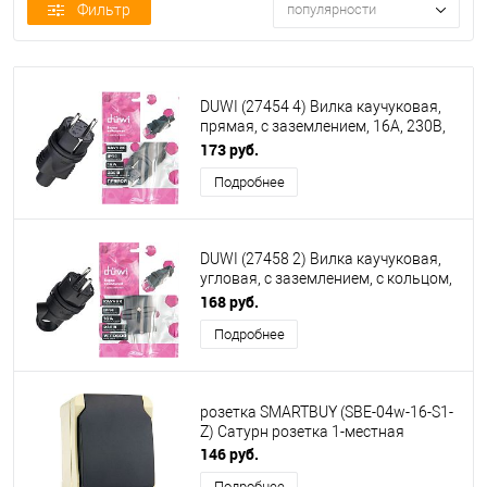
Фильтр
популярности
DUWI (27454 4) Вилка каучуковая,
прямая, с заземлением, 16A, 230В,
IP44, черный
173 руб.
Подробнее
DUWI (27458 2) Вилка каучуковая,
угловая, с заземлением, с кольцом,
16A, 230В, IP44, черный
168 руб.
Подробнее
розетка SMARTBUY (SBE-04w-16-S1-
Z) Сатурн розетка 1-местная
146 руб.
Подробнее