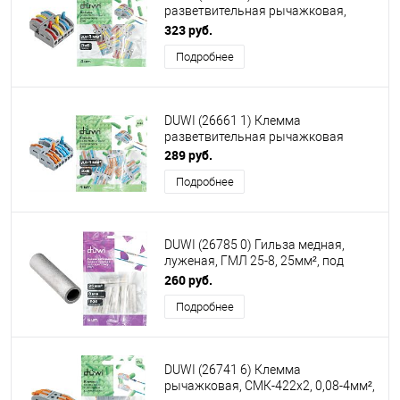
разветвительная рычажковая,
CMK-536 PRO, 3х6, 0
323 руб.
Подробнее
DUWI (26661 1) Клемма
разветвительная рычажковая
289 руб.
Подробнее
DUWI (26785 0) Гильза медная,
луженая, ГМЛ 25-8, 25мм², под
опрессовку, 5шт
260 руб.
Подробнее
DUWI (26741 6) Клемма
рычажковая, СМК-422х2, 0,08-4мм²,