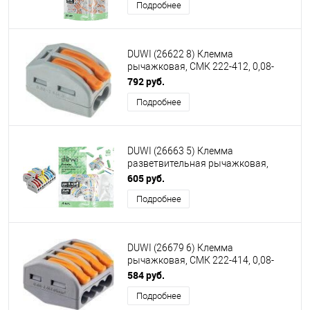
Подробнее
DUWI (26622 8) Клемма
рычажковая, СМК 222-412, 0,08-
4мм², серый
792 руб.
Подробнее
DUWI (26663 5) Клемма
разветвительная рычажковая,
CMK-539 PRO, 3х9, 0,5-4мм², 4шт
605 руб.
Подробнее
DUWI (26679 6) Клемма
рычажковая, СМК 222-414, 0,08-
4мм²,срый
584 руб.
Подробнее