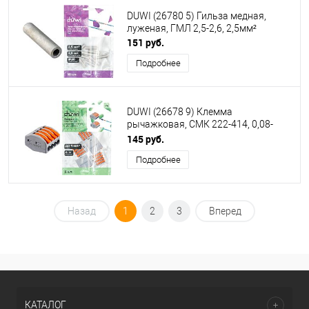
DUWI (26780 5) Гильза медная,
луженая, ГМЛ 2,5-2,6, 2,5мм²
151 руб.
Подробнее
DUWI (26678 9) Клемма
рычажковая, СМК 222-414, 0,08-
4мм², серый
145 руб.
Подробнее
Назад
1
2
3
Вперед
КАТАЛОГ