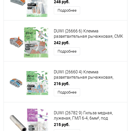
серый
248 руб.
Подробнее
DUWI (26666 6) Клемма
разветвительная рычажковая, CMK
421-4, 1х4
242 руб.
Подробнее
DUWI (26660 4) Клемма
разветвительная рычажковая,
CMK-524 PRO, 2х4, 0,5-4мм², 4шт
216 руб.
Подробнее
DUWI (26782 9) Гильза медная,
луженая, ГМЛ 6-4, 6мм², под
опрессовку
215 руб.