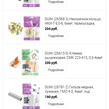
Подробнее
DUWI (26568 3) Наконечник-кольцо,
НКИ-Т 6,0-6, 6мм², термоусадка,
желтый
204 руб.
Подробнее
DUWI (26615 0) Клемма
рычажковая, СМК 223-415, 0,5-4мм²
200 руб.
Подробнее
DUWI (26781 2) Гильза медная,
луженая, ГМЛ 4-3, 4мм², под
опрессовку, 10шт
190 руб.
Подробнее