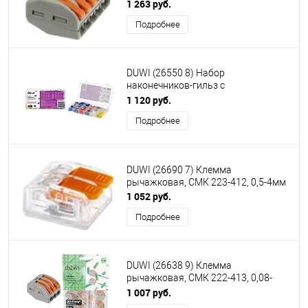
4мм², серый
1 263 руб.
Подробнее
DUWI (26550 8) Набор
наконечников-гильз с
изолированным фланцем, НШВИ
1 120 руб.
Подробнее
DUWI (26690 7) Клемма
рычажковая, СМК 223-412, 0,5-4мм
1 052 руб.
Подробнее
DUWI (26638 9) Клемма
рычажковая, СМК 222-413, 0,08-
4мм², серый
1 007 руб.