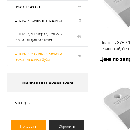
Ножи и Лезвия
72
Шпатели, кельмы, гладилки
3
Шпатели, мастерки, кельмы,
49
терки, гладилки Stayer
Шпатель ЗУБР 
резиновый, бел
Шпатели, мастерки, кельмы,
150мм[1016-150
20
Цена по зап
терки, гладилки Зубр
ФИЛЬТР ПО ПАРАМЕТРАМ
Запр
Купить в 1 кл
Бренд
В избранное
Зубр
СИБИН
Показать
Сбросить