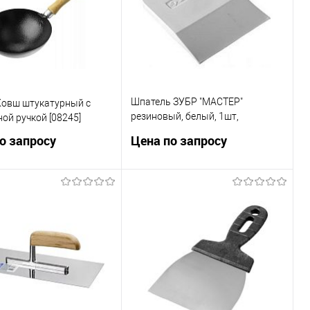
Шпатель ЗУБР "МАСТЕР"
овш штукатурный с
резиновый, белый, 1шт,
ой ручкой [08245]
80мм[1016-80_z01]
о запросу
Цена по запросу
Запросить цену
Запросить цену
ь в 1 клик
Сравнение
Купить в 1 клик
Сравнение
ранное
В избранное