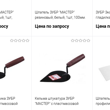
"МАСТЕР"
Шпатель ЗУБР "МАСТЕР"
ЗУБР Эк
ый, 1шт,
резиновый, белый, 1шт, 100мм.
гладилк
01]
[1016-100_z01]
нержаве
росу
Цена по запросу
Цена п
буковой 
Професси
осить цену
Запросить цену
ик
Сравнение
Купить в 1 клик
Сравнение
Купит
В избранное
В изб
ника ЗУБР
Кельма штукатура ЗУБР
Шпатель
стмассовой
"МАСТЕР" с пластмассовой
профили
-4]
ручкой КШ[08215-3]
полотно,