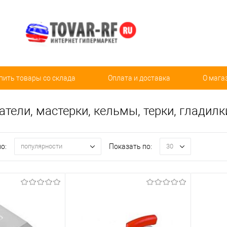
пить товары со склада
Оплата и доставка
О мага
тели, мастерки, кельмы, терки, гладилк
о:
Показать по:
популярности
30