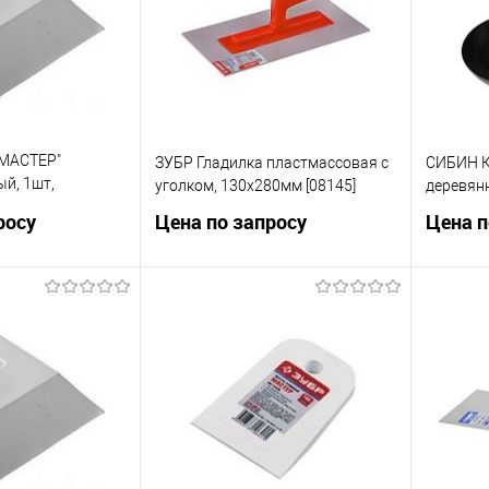
"МАСТЕР"
ЗУБР Гладилка пластмассовая с
СИБИН К
ый, 1шт,
уголком, 130х280мм [08145]
деревянн
_z01]
росу
Цена по запросу
Цена п
осить цену
Запросить цену
ик
Сравнение
Купить в 1 клик
Сравнение
Купит
В избранное
В изб