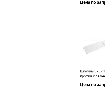
Цена по зап
Запр
Купить в 1 кл
В избранное
Шпатель ЗУБР "
профилированн
полотно, 2к руч
Цена по зап
04]
Запр