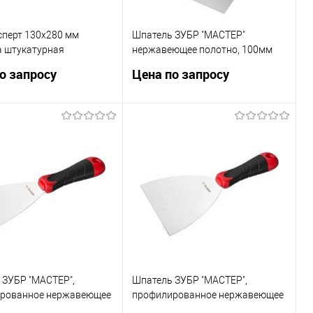
сперт 130х280 мм
Шпатель ЗУБР "МАСТЕР"
а штукатурная
нержавеющее полотно, 100мм
ющая с деревянной
[10077-10]
о запросу
Цена по запросу
ручкой. Серия
онал. [0806_z01]
Запросить цену
Запросить цену
ь в 1 клик
Сравнение
Купить в 1 клик
Сравнение
ранное
В избранное
 ЗУБР "МАСТЕР",
Шпатель ЗУБР "МАСТЕР",
рованное нержавеющее
профилированное нержавеющее
 2к ручка, 80мм [10072-
полотно, 2к ручка, 120мм [10072-