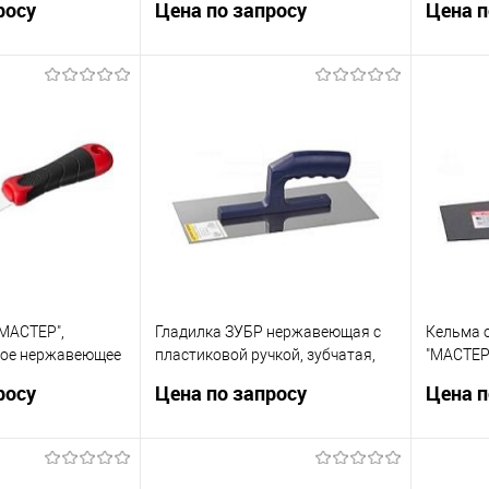
росу
Цена по запросу
Цена п
08]
осить цену
Запросить цену
ик
Сравнение
Купить в 1 клик
Сравнение
Купит
В избранное
В изб
МАСТЕР",
Гладилка ЗУБР нержавеющая с
Кельма 
ое нержавеющее
пластиковой ручкой, зубчатая,
"МАСТЕР
ка, 40мм [10072-
8х8мм [0804-08]
ручкой К
росу
Цена по запросу
Цена п
осить цену
Запросить цену