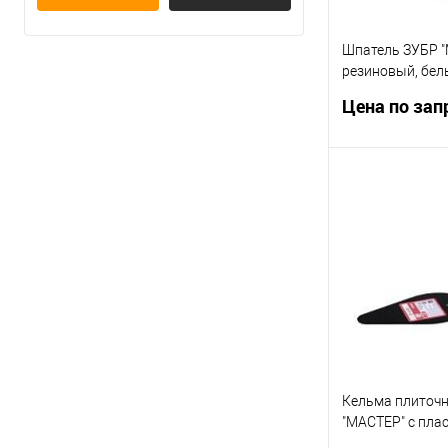
Шпатель ЗУБР 
резиновый, бел
40мм[1016-40_z
Цена по зап
Запр
Купить в 1 кл
В избранное
Кельма плиточ
"МАСТЕР" с пла
ручкой КП[08215