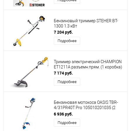
Бензиновый триммер STEHER BT-
1300 1.3 кВт
7 204 руб.
Подробнее
Триммер электрический CHAMPION
ET1211А разъемн.прям. (1 коробка)
7 174 руб.
Подробнее
Бензиновая мотокоса OASIS TBR-
4/31PR40T Pro 105010201035 (2
коробки)
6 936 руб.
Подробнее