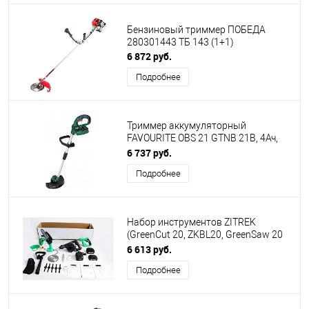
Бензиновый триммер ПОБЕДА
280301443 ТБ 143 (1+1)
6 872 руб.
Подробнее
Триммер аккумуляторный
FAVOURITE OBS 21 GTNB 21В, 4Ач,
бесщет.двиг.,(1 аккум 4 а/ч, з/у)
6 737 руб.
Подробнее
Набор инструментов ZITREK
(GreenCut 20, ZKBL20, GreenSaw 20
Extra Power) 3 в 1, 1х2.0Ач, 1х4.0Ач
6 613 руб.
082-2022
Подробнее