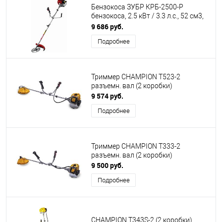
Бензокоса ЗУБР КРБ-2500-Р
бензокоса, 2.5 кВт / 3.3 л.с., 52 см3,
разборная штанга (2 коробки)
9 686 руб.
Подробнее
Триммер CHAMPION T523-2
разъемн. вал (2 коробки)
9 574 руб.
Подробнее
Триммер CHAMPION Т333-2
разъемн. вал (2 коробки)
9 500 руб.
Подробнее
CHAMPION T343S-2 (2 коробки)