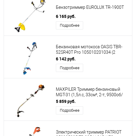
Бензотриммер EUROLUX TR-1900T
6 165 руб.
Подробнее
Бензиновая мотокоса OASIS TBR-
52SR40T Pro 105010201034 (2
коробки)
6 142 руб.
Подробнее
MAXPILER Триммер бензиновый
MGT-31 (1,5л.с, 33см³, 2-т, 9500об/
мин, бак 1.0л, Ø380мм,
5 859 руб.
леска,ремень)
Подробнее
Электрический триммер PATRIOT