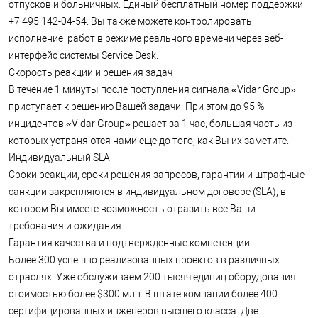
отпусков и больничных. Единый бесплатный номер поддержки
все Ваши требования и ожидания.
+7 495 142-04-54. Вы также можете контролировать
Гарантия качества и подтвержденные компетенции
исполнение работ в режиме реального времени через веб-
Более 300 успешно реализованных проектов в различных
отраслях. Уже обслуживаем 200 тысяч единиц
интерфейс системы Service Desk.
оборудования стоимостью более $300 млн. В штате
Скорость реакции и решения задач
компании более 400 сертифицированных инженеров
В течение 1 минуты после поступления сигнала «Vidar Group»
высшего класса. Две собственные ИТ-лаборатории. Все
приступает к решению Вашей задачи. При этом до 95 %
услуги «Vidar Group» сертифицированы по ISO 20 000.
инцидентов «Vidar Group» решает за 1 час, большая часть из
Проактивная работа для предотвращения инцидентов
«Vidar Group» уделяет большое внимание приведению ИТ
которых устраняются нами еще до того, как Вы их заметите.
инфраструктуры Заказчика в порядок. Как результат –
Индивидуальный SLA
количество инцидентов у наших клиентов уменьшается в 3
Сроки реакции, сроки решения запросов, гарантии и штрафные
раза.
санкции закрепляются в индивидуальном договоре (SLA), в
Мультивендорность
котором Вы имеете возможность отразить все Ваши
Специалисты «Vidar Group» обеспечивают поддержку всего
диапазона представленного на рынке ИТ-оборудования,
требования и ожидания.
программного обеспечения, сетей и систем любых
Гарантия качества и подтвержденные компетенции
производителей.
Более 300 успешно реализованных проектов в различных
Аренда ИТ-оборудования и приложений
отраслях. Уже обслуживаем 200 тысяч единиц оборудования
«Vidar Group» предоставит всё, что нужно Вашему бизнесу –
стоимостью более $300 млн. В штате компании более 400
в аренду. Равномерные ежемесячные платежи – зачастую
выгоднее крупных единоразовых инвестиций.
сертифицированных инженеров высшего класса. Две