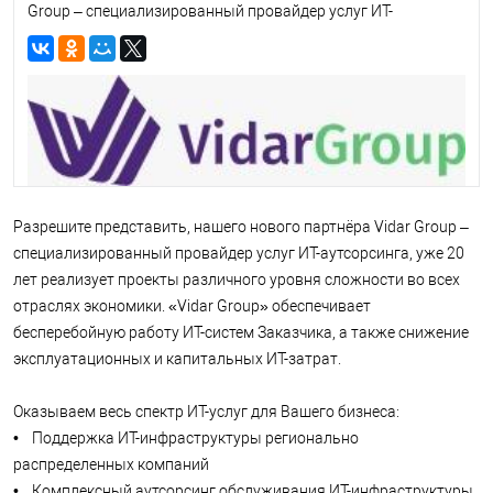
Group – специализированный провайдер услуг ИТ-
аутсорсинга, уже 20 лет реализует проекты различного
уровня сложности во всех отраслях экономики. «Vidar
Group» обеспечивает бесперебойную работу ИТ-систем
Заказчика, а также снижение эксплуатационных и
капитальных ИТ-затрат.
Оказываем весь спектр ИТ-услуг для Вашего бизнеса:
• Поддержка ИТ-инфраструктуры регионально
распределенных компаний
Разрешите представить, нашего нового партнёра Vidar Group –
• Комплексный аутсорсинг обслуживания ИТ-
специализированный провайдер услуг ИТ-аутсорсинга, уже 20
инфраструктуры
• Сервисная поддержка
лет реализует проекты различного уровня сложности во всех
• Аренда ИТ-персонала
отраслях экономики. «Vidar Group» обеспечивает
• ИТ-аудит и консалтинг
бесперебойную работу ИТ-систем Заказчика, а также снижение
• Профессиональные облачные сервисы
эксплуатационных и капитальных ИТ-затрат.
• Аренда оборудования, приложений и ИТ-инфраструктуры
• Служба Service Desk
• Сопровождение бизнес-приложений
Оказываем весь спектр ИТ-услуг для Вашего бизнеса:
• Аренда оборудования и программного обеспечения
• Поддержка ИТ-инфраструктуры регионально
• Системная интеграция
распределенных компаний
«Vidar Group» обеспечивает лучшие для клиентов условия –
• Комплексный аутсорсинг обслуживания ИТ-инфраструктуры