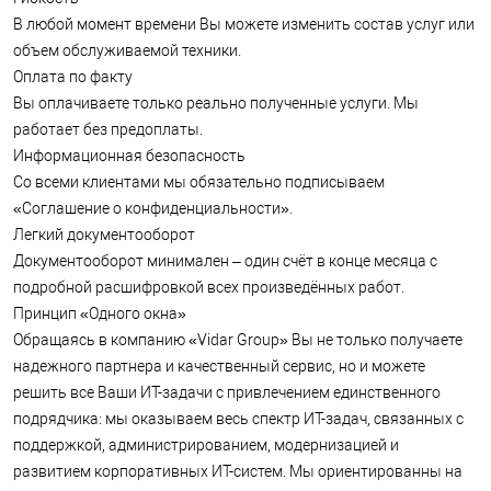
сотрудничество с каждым Заказчиком.
В любой момент времени Вы можете изменить состав услуг или
объем обслуживаемой техники.
Сайт:
http://VidarGroup.ru/
; Тел.: +7-495-142-04-54; E-mail.:
Оплата по факту
info@vidargroup.ru
Вы оплачиваете только реально полученные услуги. Мы
работает без предоплаты.
Информационная безопасность
Со всеми клиентами мы обязательно подписываем
«Соглашение о конфиденциальности».
Легкий документооборот
Документооборот минимален – один счёт в конце месяца с
подробной расшифровкой всех произведённых работ.
Принцип «Одного окна»
Обращаясь в компанию «Vidar Group» Вы не только получаете
надежного партнера и качественный сервис, но и можете
решить все Ваши ИТ-задачи с привлечением единственного
подрядчика: мы оказываем весь спектр ИТ-задач, связанных с
поддержкой, администрированием, модернизацией и
развитием корпоративных ИТ-систем. Мы ориентированны на