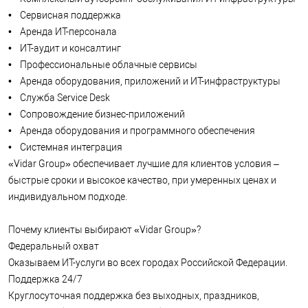
быстрые сроки и высокое качество, при умеренных ценах и
• Сервисная поддержка
индивидуальном подходе.
• Аренда ИТ-персонала
Почему клиенты выбирают «Vidar Group»?
• ИТ-аудит и консалтинг
Федеральный охват
• Профессиональные облачные сервисы
Оказываем ИТ-услуги во всех городах Российской
• Аренда оборудования, приложений и ИТ-инфраструктуры
Федерации.
• Служба Service Desk
Поддержка 24/7
Круглосуточная поддержка без выходных, праздников,
• Сопровождение бизнес-приложений
отпусков и больничных. Единый бесплатный номер
• Аренда оборудования и программного обеспечения
поддержки +7 495 142-04-54. Вы также можете
• Системная интеграция
контролировать исполнение работ в режиме реального
«Vidar Group» обеспечивает лучшие для клиентов условия –
времени через веб-интерфейс системы Service Desk.
быстрые сроки и высокое качество, при умеренных ценах и
Скорость реакции и решения задач
В течение 1 минуты после поступления сигнала «Vidar
индивидуальном подходе.
Group» приступает к решению Вашей задачи. При этом до 95
% инцидентов «Vidar Group» решает за 1 час, большая часть
Почему клиенты выбирают «Vidar Group»?
из которых устраняются нами еще до того, как Вы их
Федеральный охват
заметите.
Оказываем ИТ-услуги во всех городах Российской Федерации.
Индивидуальный SLA
Сроки реакции, сроки решения запросов, гарантии и
Поддержка 24/7
штрафные санкции закрепляются в индивидуальном
Круглосуточная поддержка без выходных, праздников,
договоре (SLA), в котором Вы имеете возможность отразить