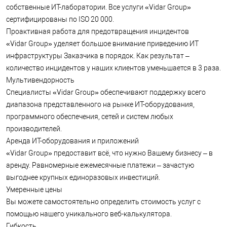
Умеренные цены
собственные ИТ-лаборатории. Все услуги «Vidar Group»
Вы можете самостоятельно определить стоимость услуг с
сертифицированы по ISO 20 000.
помощью нашего уникального веб-калькулятора.
Проактивная работа для предотвращения инцидентов
Гибкость
«Vidar Group» уделяет большое внимание приведению ИТ
В любой момент времени Вы можете изменить состав услуг
или объем обслуживаемой техники.
инфраструктуры Заказчика в порядок. Как результат –
Оплата по факту
количество инцидентов у наших клиентов уменьшается в 3 раза.
Вы оплачиваете только реально полученные услуги. Мы
Мультивендорность
работает без предоплаты.
Специалисты «Vidar Group» обеспечивают поддержку всего
Информационная безопасность
диапазона представленного на рынке ИТ-оборудования,
Со всеми клиентами мы обязательно подписываем
«Соглашение о конфиденциальности».
программного обеспечения, сетей и систем любых
Легкий документооборот
производителей.
Документооборот минимален – один счёт в конце месяца с
Аренда ИТ-оборудования и приложений
подробной расшифровкой всех произведённых работ.
«Vidar Group» предоставит всё, что нужно Вашему бизнесу – в
Принцип «Одного окна»
аренду. Равномерные ежемесячные платежи – зачастую
Обращаясь в компанию «Vidar Group» Вы не только
получаете надежного партнера и качественный сервис, но и
выгоднее крупных единоразовых инвестиций.
можете решить все Ваши ИТ-задачи с привлечением
Умеренные цены
единственного подрядчика: мы оказываем весь спектр ИТ-
Вы можете самостоятельно определить стоимость услуг с
задач, связанных с поддержкой, администрированием,
помощью нашего уникального веб-калькулятора.
модернизацией и развитием корпоративных ИТ-систем. Мы
Гибкость
ориентированны на длительное и взаимовыгодное