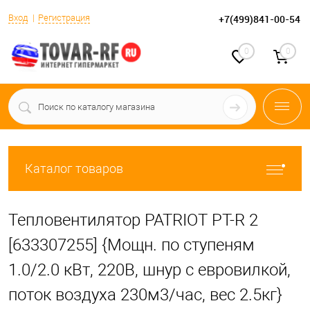
Вход
Регистрация
+7(499)841-00-54
0
0
Каталог товаров
Тепловентилятор PATRIOT PT-R 2
[633307255] {Мощн. по ступеням
1.0/2.0 кВт, 220В, шнур с евровилкой,
поток воздуха 230м3/час, вес 2.5кг}