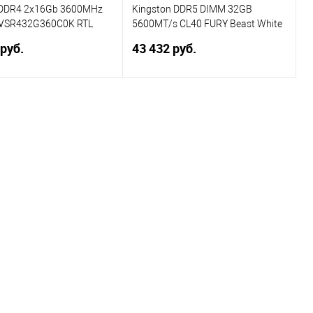
DDR4 2x16Gb 3600MHz
Kingston DDR5 DIMM 32GB
 PVSR432G360C0K RTL
5600MT/s CL40 FURY Beast White
PC4-24000 CL20 DIMM
RGB XMP KF556C40BWA-32
 руб.
43 432 руб.
.35В dual rank
В корзину
В корзину
ь в 1 клик
Сравнение
Купить в 1 клик
Сравнение
ранное
В избранное