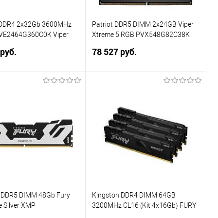
DDR4 2x32Gb 3600MHz
Patriot DDR5 DIMM 2x24GB Viper
PVE2464G360C0K Viper
Xtreme 5 RGB PVX548G82C38K
 RTL PC4-28800 CL20 DIMM
8200МГц, Ret
 руб.
78 527 руб.
.35В kit
В корзину
В корзину
ь в 1 клик
Сравнение
Купить в 1 клик
Сравнение
ранное
В избранное
 DDR5 DIMM 48Gb Fury
Kingston DDR4 DIMM 64GB
 Silver XMP
3200MHz CL16 (Kit 4x16Gb) FURY
2RS-48 6000МГц Ret
Beast Black KF432C16BB1K4/64