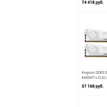
74 418 руб.
dual rank
В 
Купить в 1 кл
В избранное
Kingston DDR5 
6400MT/s CL32 (
Renegade White
57 168 руб.
В 