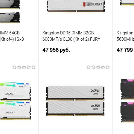
DIMM 64GB
Kingston DDR5 DIMM 32GB
Kingsto
Kit of4)1Gx8
6000MT/s CL30 (Kit of 2) FURY
5600MHz
lack
Beast White EXPO
Beast Wh
47 958 руб.
47 799
(KF560C30BWEK2-32)
PC5-4480
single r
корзину
В корзину
ик
Сравнение
Купить в 1 клик
Сравнение
Купит
В избранное
В изб