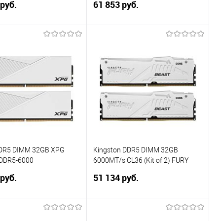
 руб.
61 853 руб.
В корзину
В корзину
ь в 1 клик
Сравнение
Купить в 1 клик
Сравнение
ранное
В избранное
DDR5 DIMM 32GB XPG
Kingston DDR5 DIMM 32GB
DDR5-6000
6000MT/s CL36 (Kit of 2) FURY
0C3016G-DCLAWH,CL30,
Beast White RGB EXPO
 руб.
51 134 руб.
2*16GB WHITE
В корзину
В корзину