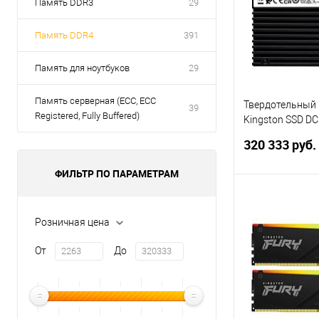
Память DDR3
29
Память DDR4
391
Память для ноутбуков
29
Память серверная (ECC, ECC
Твердотельный 
39
Registered, Fully Buffered)
Kingston SSD D
U.2(2.5" 15mm),
320 333 руб.
5x4, 3D TLC, R/
14000/10000MB/
ФИЛЬТР ПО ПАРАМЕТРАМ
000/500 000, T
(12 мес)
В 
Розничная цена
Купить в 1 кл
От
До
В избранное