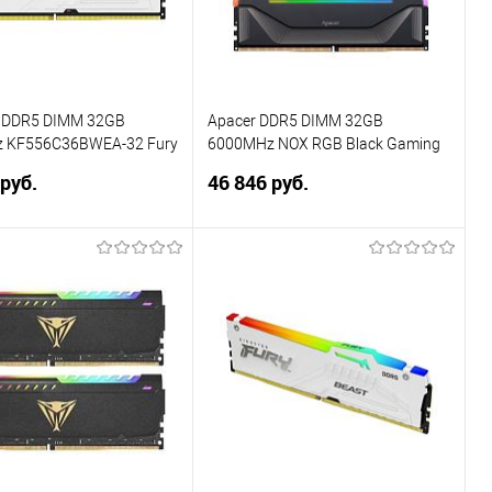
n DDR5 DIMM 32GB
Apacer DDR5 DIMM 32GB
 KF556C36BWEA-32 Fury
6000MHz NOX RGB Black Gaming
ite Expo RGB RTL Gaming
Memory CL38 1.35V Kit (2x16GB)
 руб.
46 846 руб.
0 CL36 288-pin 1.25В kit
(Retail) 2048*8 Heat Sink (Retail) 3
ank с радиатором Ret
years (AH5U32G60C622NBAA-2)
В корзину
В корзину
ь в 1 клик
Сравнение
Купить в 1 клик
Сравнение
ранное
В избранное