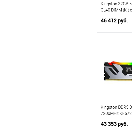
Kingston 32GB 
CL40 DIMM (Kit o
White RGB XMP
46 412 руб.
KF552C40BWAK
В 
Купить в 1 кл
В избранное
Kingston DDR5 
7200MHz KF572
Renegade Silver
43 353 руб.
Gaming PC5-576