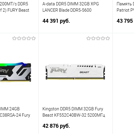
5200MT/s DDR5
A-data DDR5 DIMM 32GB XPG
Память 
f 2) FURY Beast
LANCER Blade DDR5-5600
Patriot
AX5U5600C4616G-DTLABWH,
Gaming 
44 391 руб.
43 795
2-32
CL46, 1.1V K2*16GB WHITE
288-pin 1
корзину
В корзину
ик
Сравнение
Купить в 1 клик
Сравнение
Купит
В избранное
В изб
DIMM 24GB
Kingston DDR5 DIMM 32GB Fury
C38RSA-24 Fury
Beast KF552C40BW-32 5200МГц
/Black RGB RTL
White, Ret
42 876 руб.
00 CL38 288-pin