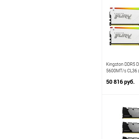
Купить в 1 кл
В избранное
Kingston DDR5 
5600MT/s CL36 (
Beast White RG
50 816 руб.
В 
Купить в 1 кл
В избранное