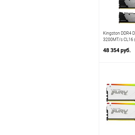
Kingston DDR4 
3200MT/s CL16 (
FURYRenegadeB
48 354 руб.
В 
Купить в 1 кл
В избранное