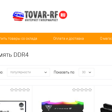
пить товары со склада
Оплата и доставка
О мага
мять DDR4
о:
Показать по:
популярности
30