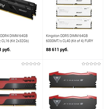
n DDR4 DIMM 64GB
Kingston DDR5 DIMM 64GB
CL16 (Kit 2x32Gb)
6000MT/s CL40 (Kit of 4) FURY
6BBK2/64
Beast White RGB XMP
1 руб.
88 611 руб.
В корзину
В корзину
ь в 1 клик
Сравнение
Купить в 1 клик
Сравнение
ранное
В избранное