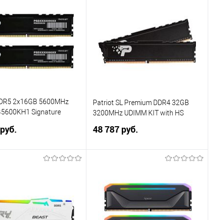
ь в 1 клик
Сравнение
Купить в 1 клик
Сравнение
ранное
В избранное
 DDR5 2x16GB 5600MHz
Patriot SL Premium DDR4 32GB
5600KH1 Signature
3200MHz UDIMM KIT with HS
RTL PC5-44800 CL46
 руб.
48 787 руб.
В корзину
В корзину
ь в 1 клик
Сравнение
Купить в 1 клик
Сравнение
ранное
В избранное