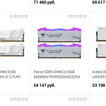
71 460 руб.
69 617
корзину
В корзину
ик
Сравнение
Купить в 1 клик
Сравнение
Купит
В избранное
В изб
DIMM 32GB
Patriot DDR5 DIMM 2x16GB
A-data 
Kit of 2) FURY
6400MHz PVXR532G64C32KM
LANCER 
 XMP
Viper Xtreme 5 RGB RTL Gaming
AX5U600
54 147 руб.
53 198
PC5-51200 CL32 288-pin 1.4В с
1.35V K
радиатором Ret
корзину
В корзину