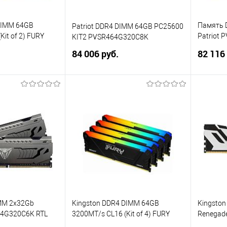
DIMM 64GB
Память 
Patriot DDR4 DIMM 64GB PC25600
Kit of 2) FURY
Patriot 
KIT2 PVSR464G320C8K
56C40BB2AK2-64
Elite II
84 006 руб.
82 116
288-pin 1
корзину
В корзину
ик
Сравнение
Купить в 1 клик
Сравнение
Купит
В избранное
В изб
IMM 2x32Gb
Kingston DDR4 DIMM 64GB
Kingston
4G320C6K RTL
3200MT/s CL16 (Kit of 4) FURY
Renegade
288-pin 1.35В
Beast RGB
KF560C3