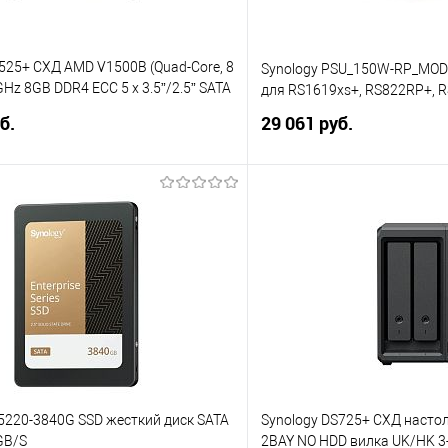
525+ СХД AMD V1500B (Quad-Core, 8
Synology PSU_150W-RP_MOD
GHz 8GB DDR4 ECC 5 x 3.5”/2.5” SATA
для RS1619xs+, RS822RP+, 
.2 NVMe (for SSD cache, no storage
б.
29 061 руб.
 2 x 2.5GbE RJ-45 вилка UK/HK 3-pin
В корзину
В корз
 клик
Сравнение
Купить в 1 клик
е
В избранное
5220-3840G SSD жесткий диск SATA
Synology DS725+ СХД насто
6GB/S
2BAY NO HDD вилка UK/HK 3-