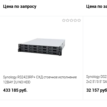
Цена по запросу
Цена по з
Запросить цену
Купить в 1 клик
Сравнение
Купить в 1
В избранное
В избранно
Synology DS2
Synology RS2423RP+ СХД стоечное исполнение
2x2.5"/3.5" S
12BAY 2U NO HDD
RTD1619B/4x1
433 185 руб.
32 157 руб
UK/HK 3-pin