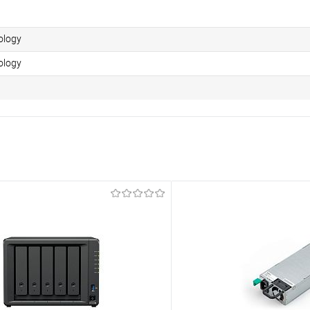
ology
ology