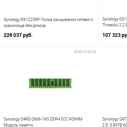
Synology DS1
Synology RX1223RP Полка расширения сетевого
Threads) 2.2 
хранилища без дисков
HDD/SSD 2 x M
228 037 руб.
107 323 ру
pool support)
В корзину
Купить в 1 клик
Сравнение
Купить в 1
В избранное
В избранно
Synology D4RD-2666-16G DDR4 ECC RDIMM
Synology SAT
Модуль памяти
2.5" 3.84TB 