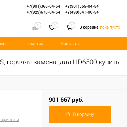
+7(901)366-04-54
+7(901)555-04-54
+7(929)678-04-54
+7(499)841-00-54
0
0
0
В корзине
пока пусто
зине
Гарантия
Контакты
S, горячая замена, для HD6500 купить
901 667 руб.
В корзину
ктеристики