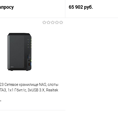
апросу
65 902 руб.
Запросить цену
В корз
 клик
Сравнение
Купить в 1 клик
е
В избранное
23 Сетевое хранилище NAS, слоты
ATA3, 1x1 Гбит/с, 3xUSB 3.X, Realtek
.7 ГГц, DDR4 2Gb, 60W вилка
.