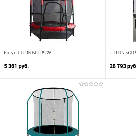
Батут U-TURN БСП-8226
U-TURN БСП-
5 361 руб.
28 793 руб
В корзину
Купить в 1 клик
Сравнение
Купить в 1
В избранное
В избранно