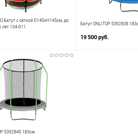
O Батут с сеткой D140хH145см, до
Батут ONLITOP 5392838 183
 6 лет 134-011
19 500 руб.
В корзину
В корз
 клик
Сравнение
Купить в 1 клик
е
В избранное
OP 5392840 183см