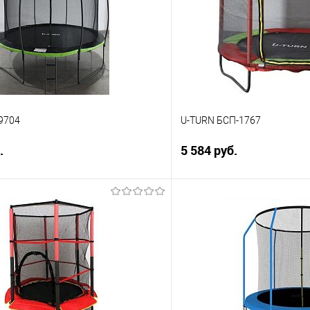
9704
U-TURN БСП-1767
.
5 584 руб.
В корзину
В корз
 клик
Сравнение
Купить в 1 клик
е
В избранное