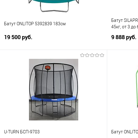
Батут SILAPR
Батут ONLITOP 5392839 183см
45кг, от 3 до
19 500 руб.
9 888 руб.
В корзину
Купить в 1 клик
Сравнение
Купить в 1
В избранное
В избранно
U-TURN БСП-9703
Батут ONLIT