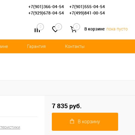
+7(901)366-04-54
+7(901)555-04-54
+7(929)678-04-54
+7(499)841-00-54
0
0
0
В корзине
пока пусто
зине
Гарантия
Контакты
7 835 руб.
В корзину
ктеристики