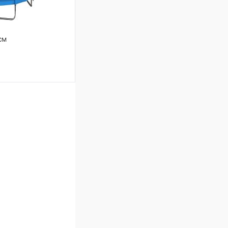
см
ину
Сравнение