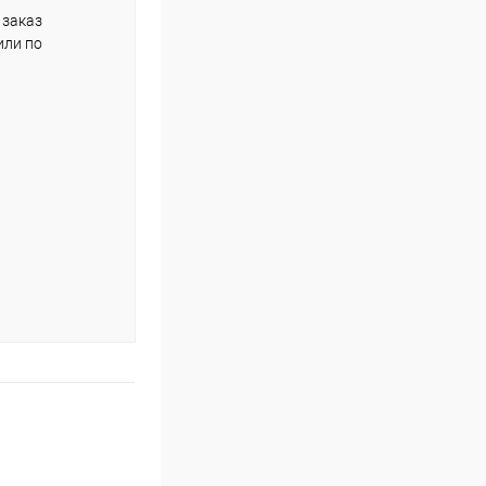
 заказ
или по