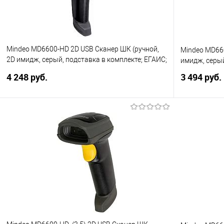
Mindeo MD6600-HD 2D USB Сканер ШК (ручной,
Mindeo MD660
2D имидж, серый, подставка в комплекте; ЕГАИС;
имидж, серый
Честный Знак) USB
4 248 руб.
3 494 руб.
В корзину
Купить в 1 клик
Сравнение
Купить в 1
В избранное
В избранно