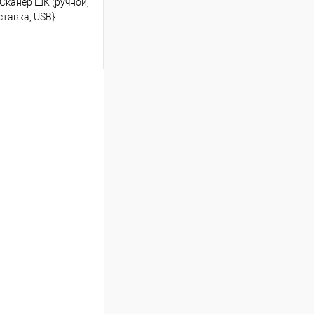
Сканер ШК (ручной,
ставка, USB}
ь цену
Сравнение