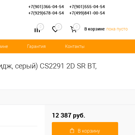
+7(901)366-04-54
+7(901)555-04-54
+7(929)678-04-54
+7(499)841-00-54
0
0
0
В корзине
пока пусто
зине
Гарантия
Контакты
дж, серый) CS2291 2D SR BT,
12 387 руб.
В корзину