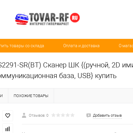
пить товары со склада
Оплата и доставка
О мага
2291-SR(BT) Сканер ШК {(ручной, 2D ими
оммуникационная база, USB} купить
КИ
ПОХОЖИЕ ТОВАРЫ
Отзывов: 0
Добавить отзыв