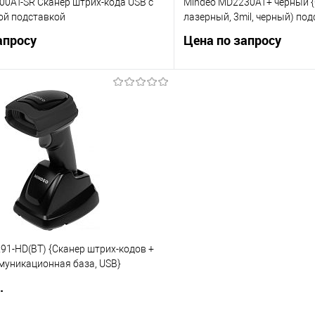
00AT-SR Сканер штрих-кода USB с
Mindeo MD2230AT+ черный {
ой подставкой
лазерный, 3mil, черный) под
апросу
Цена по запросу
Запросить цену
Запросит
 клик
Сравнение
Купить в 1 клик
е
В избранное
91-HD(BT) {Сканер штрих-кодов +
муникационная база, USB}
.