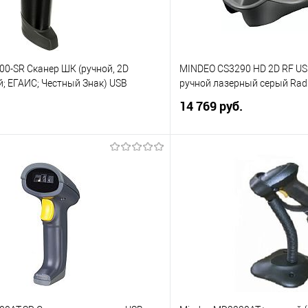
0-SR Сканер ШК (ручной, 2D
MINDEO CS3290 HD 2D RF US
; ЕГАИС; Честный Знак) USB
ручной лазерный серый Rad
14 769 руб.
В корзину
В корз
 клик
Сравнение
Купить в 1 клик
е
В избранное