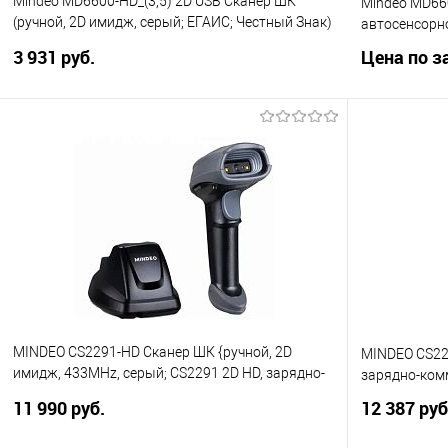
Mindeo MD6600-HD_(3,5) 2D USB Сканер ШК
Mindeo MD66
(ручной, 2D имидж, серый; ЕГАИС; Честный Знак)
автосенсорн
USB
3 931 руб.
Цена по з
В корзину
Купить в 1 клик
Сравнение
Купить в 1
В избранное
В избранно
MINDEO CS2291-HD Сканер ШК {ручной, 2D
MINDEO CS22
имидж, 433MHz, серый; CS2291 2D HD, зарядно-
зарядно-ком
коммуникационная база, USB}
11 990 руб.
12 387 руб