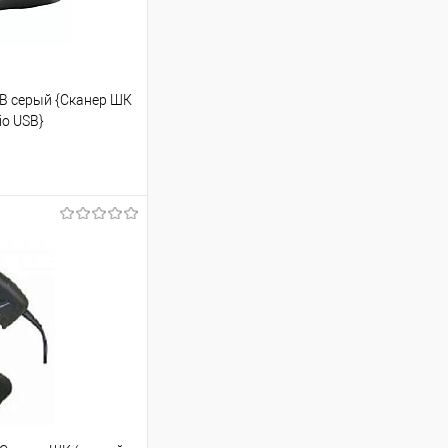
B серый {Сканер ШК
io USB}
ину
Сравнение