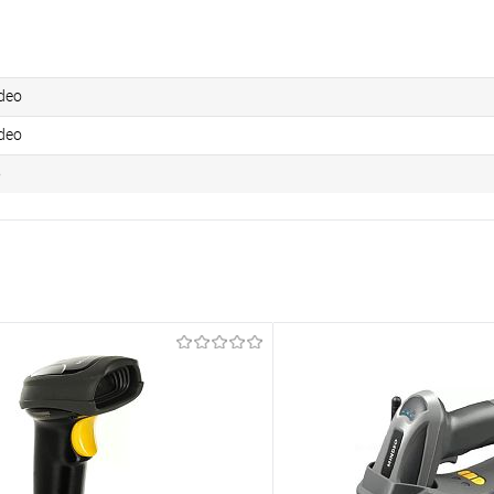
deo
deo
5