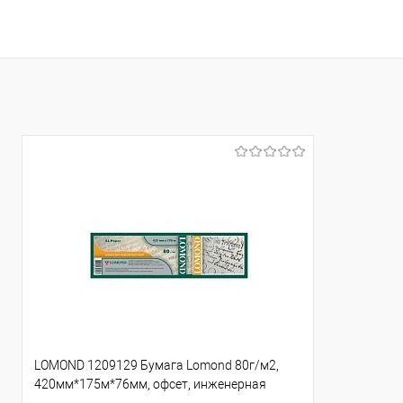
В корзину
Купить в 1 клик
Сравнение
Купить в 1
В избранное
В избранно
LOMOND 1209129 Бумага Lomond 80г/м2,
420мм*175м*76мм, офсет, инженерная