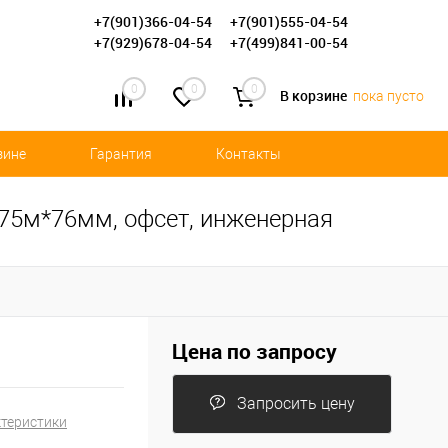
+7(901)366-04-54
+7(901)555-04-54
+7(929)678-04-54
+7(499)841-00-54
0
0
0
В корзине
пока пусто
зине
Гарантия
Контакты
75м*76мм, офсет, инженерная
Цена по запросу
Запросить цену
ктеристики