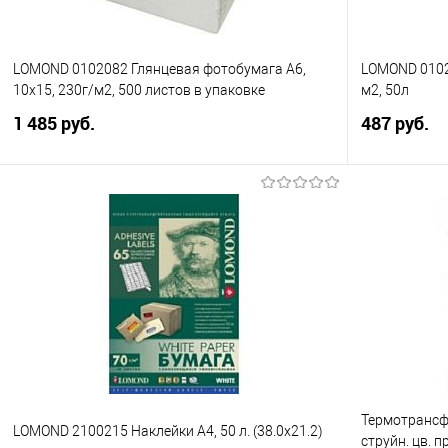
LOMOND 0102082 Глянцевая фотобумага A6,
LOMOND 0102
10х15, 230г/м2, 500 листов в упаковке
м2, 50л
1 485 руб.
487 руб.
В корзину
Купить в 1 клик
Сравнение
Купить в 1
В избранное
В избранно
Термотрансф
LOMOND 2100215 Наклейки A4, 50 л. (38.0х21.2)
струйн. цв. п