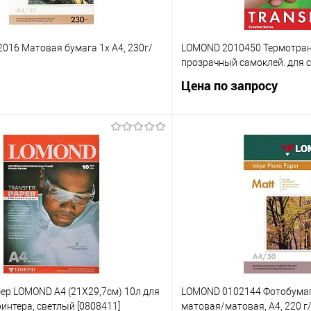
016 Матовая бумага 1х А4, 230г/
LOMOND 2010450 Термотранс
прозрачный самоклей. для 
Цена по запросу
В корзину
Запросит
 клик
Сравнение
Купить в 1 клик
е
В избранное
ер LOMOND A4 (21X29,7см) 10л для
LOMOND 0102144 Фотобумаг
ринтера, светлый [0808411]
матовая/матовая, A4, 220 г/