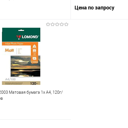
Цена по запросу
В корзину
Запросит
 клик
Сравнение
Купить в 1 клик
е
В избранное
003 Матовая бумага 1х A4, 120г/
ов