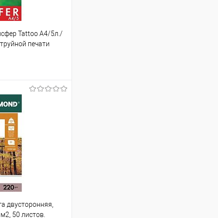
фер Tattoo A4/5л./
струйной печати
ь цену
Сравнение
а двусторонняя,
м2, 50 листов.