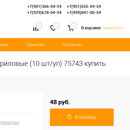
+7(901)366-04-54
+7(901)555-04-54
+7(929)678-04-54
+7(499)841-00-54
0
0
0
В корзине
пока пусто
зине
Гарантия
Контакты
иловые (10 шт/уп) 75743 купить
48 руб.
В корзину
ктеристики