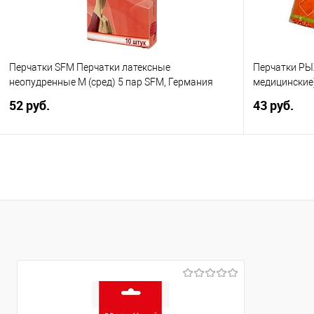
Перчатки SFM Перчатки латексные
Перчатки РЫЖ
неопудренные M (сред) 5 пар SFM, Германия
медицинские
52 руб.
43 руб.
В корзину
Купить в 1 клик
Сравнение
Купить в 1
В избранное
В избранно