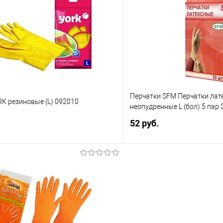
 клик
Сравнение
Купить в 1 клик
е
В избранное
Перчатки SFM Перчатки лат
K резиновые (L) 092010
неопудренные L (бол) 5 пар
52 руб.
В корзину
В корз
 клик
Сравнение
Купить в 1 клик
е
В избранное