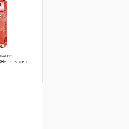
Сравнение
ексные
 SFM, Германия
ину
Сравнение