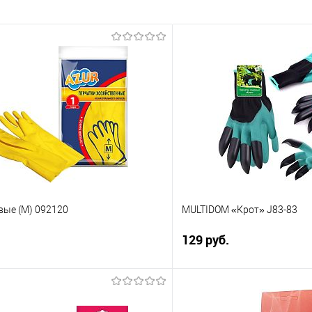
вые (М) 092120
MULTIDOM «Крот» J83-83
129 руб.
В корзину
В корз