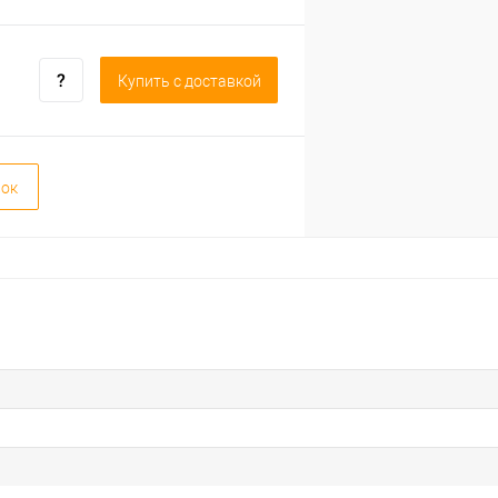
Купить c доставкой
вок
1