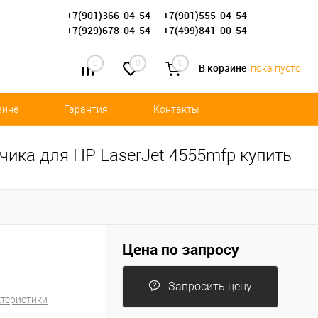
+7(901)366-04-54
+7(901)555-04-54
+7(929)678-04-54
+7(499)841-00-54
0
0
0
В корзине
пока пусто
зине
Гарантия
Контакты
ика для HP LaserJet 4555mfp купить
Цена по запросу
Запросить цену
ктеристики