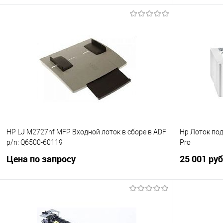
В корзину
Купить в 1 клик
Сравнение
Купить в 1
В избранное
В избранно
HP LJ M2727nf MFP Входной лоток в сборе в ADF
Hp Лоток под
p/n: Q6500-60119
Pro
Цена по запросу
25 001 руб
Запросить цену