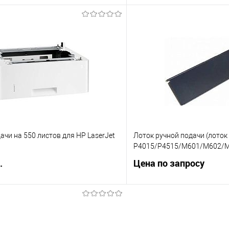
В корзину
Запросит
 клик
Сравнение
Купить в 1 клик
е
В избранное
ачи на 550 листов для HP LaserJet
Лоток ручной подачи (лоток 
P4015/P4515/M601/M602/M6
.
Цена по запросу
В корзину
Запросит