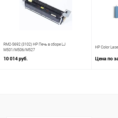
Купить в 1 клик
Сравнение
Купить в 1
В избранное
В избранно
RM2-5692 (3102) HP Печь в сборе LJ
HP Color Lase
M501/M506/M527
10 014 руб.
Цена по з
В корзину
Купить в 1 клик
Сравнение
Купить в 1
В избранное
В избранно