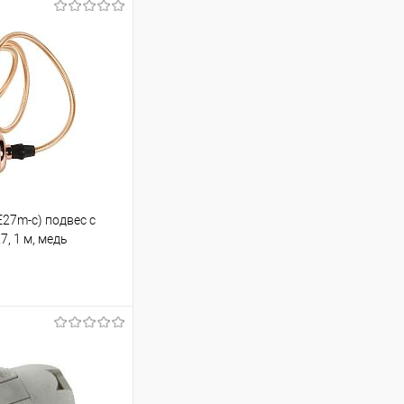
27m-c) подвес с
, 1 м, медь
ину
Сравнение