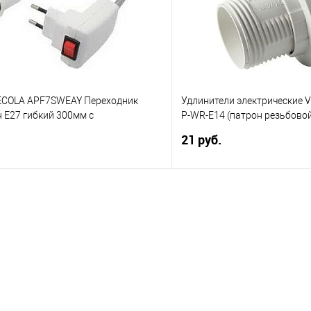
е
В избранное
ECOLA APF7SWEAY Переходник
Удлинители электрические V
 E27 гибкий 300мм c
P-WR-E14 (патрон резьбовой
ем Белый
кольцом под лампу E14/220
21 руб.
В корзину
В корз
 клик
Сравнение
Купить в 1 клик
е
В избранное