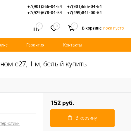
+7(901)366-04-54
+7(901)555-04-54
+7(929)678-04-54
+7(499)841-00-54
0
0
0
В корзине
пока пусто
зине
Гарантия
Контакты
ом e27, 1 м, белый купить
152 руб.
В корзину
ктеристики