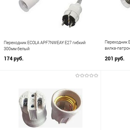
В избранное
В избранно
Переходник 
Переходник ECOLA APF7NWEAY E27 гибкий
вилка-патрон
300мм белый
выключател
174 руб.
201 руб.
В корзину
Купить в 1 клик
Сравнение
Купить в 1
В избранное
В избранно