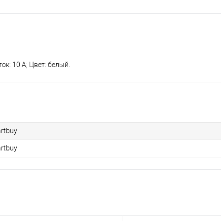
к: 10 А; Цвет: белый.
rtbuy
rtbuy