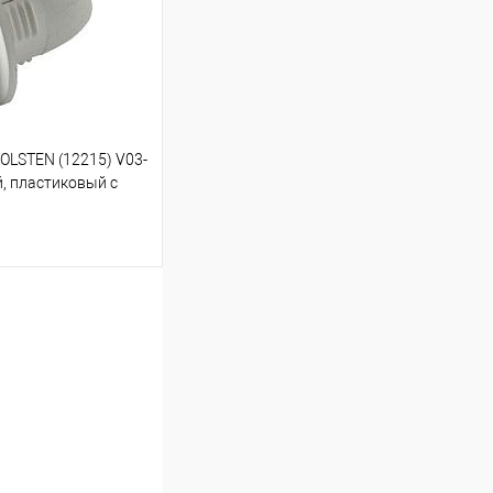
OLSTEN (12215) V03-
, пластиковый с
V/2A)
ину
Сравнение