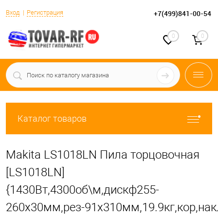
Вход
Регистрация
+7(499)841-00-54
0
0
Каталог товаров
Makita LS1018LN Пила торцовочная
[LS1018LN]
{1430Вт,4300об\м,дискф255-
260х30мм,рез-91х310мм,19.9кг,кор,накл