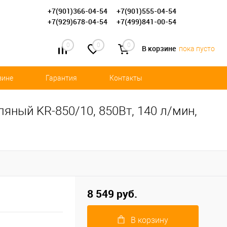
+7(901)366-04-54
+7(901)555-04-54
+7(929)678-04-54
+7(499)841-00-54
0
0
0
В корзине
пока пусто
зине
Гарантия
Контакты
яный KR-850/10, 850Вт, 140 л/мин,
8 549 руб.
В корзину